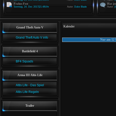
Frohes Fest
Hat je
Sonntag, 24. Dec 2017|21:48Uhr
Autor:
Duke Blade
Autor:
[
Kalender
Grand Theft Auto V
Grand Theft Auto V info
Nur am 12 
Battlefield 4
BF4 Squads
Arma III Altis Life
Altis Life - Das Spiel
Altis Life Regeln
Trailer