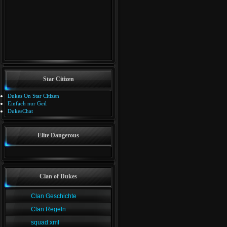
Star Citizen
Dukes On Star Citizen
Einfach nur Geil
DukesChat
Elite Dangerous
Clan of Dukes
Clan Geschichte
Clan Regeln
squad.xml