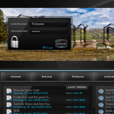
PW Lost
Discords Server Link
Spielel
Dienstag, 07. Apr 2020|12:51Uhr
Autor:
Duke Alf
Autor:
D
Frohes Fest und Ein guten S...
Spiel S
Dienstag, 24. Dec 2019|22:53Uhr
Autor:
Duke Blade
Autor:
D
Auch die Dukes sind dem Scu...
Tempes
Donnerstag, 06. Sep 2018|19:45Uhr
Autor:
Duke Blade
Autor:
A
2018
Rund u
Sonntag, 24. Dec 2017|21:56Uhr
Autor:
Duke Blade
Autor:
D