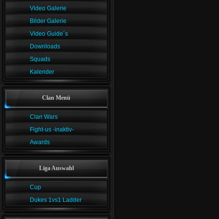
Video Galerie
Bilder Galerie
Video Guide´s
Downloads
Squads
Kalender
Clan Menü
Clan Wars
Fight-us -inaktiv-
Awards
Liga Auswahl
Cup
Dukes 1vs1 Ladder