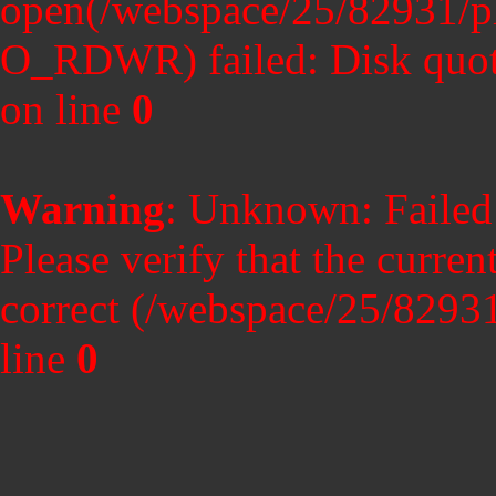
open(/webspace/25/82931/
O_RDWR) failed: Disk quot
on line
0
Warning
: Unknown: Failed t
Please verify that the curren
correct (/webspace/25/8293
line
0