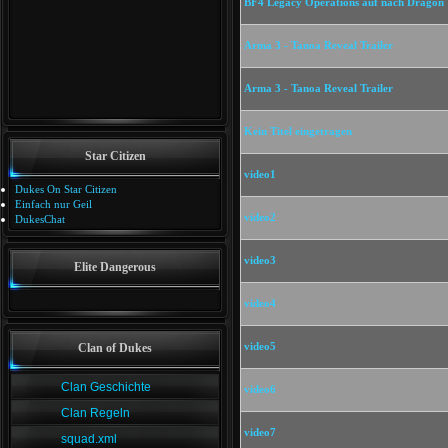
BF4 Legacy Operations auf nach Dragon 
Arma 3 - Tanoa Reveal Trailer
Arma 3 - Tanoa Reveal Trailer
Kein Titel eingetragen
Star Citizen
video1
Dukes On Star Citizen
Einfach nur Geil
video2
DukesChat
video3
Elite Dangerous
video4
video5
Clan of Dukes
Clan Geschichte
video6
Clan Regeln
video7
squad.xml