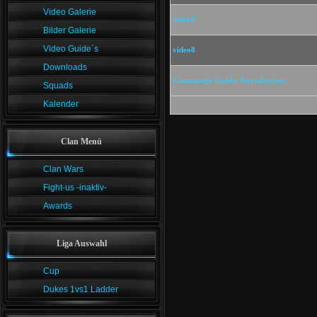
Video Galerie
video8
Bilder Galerie
Video Guide´s
video8
Downloads
Community Guide: Introduction:
Squads
Kalender
Clan Menü
Clan Wars
Fight-us -inaktiv-
Awards
Liga Auswahl
Cup
Dukes 1vs1 Ladder