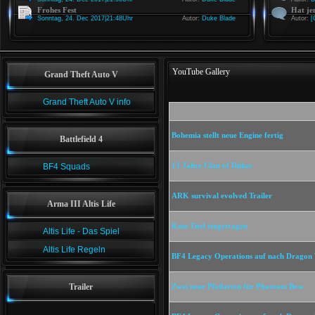
Frohes Fest
Hat je
Sonntag, 24. Dec 2017|21:48Uhr
Autor:
Duke Blade
Autor:
[
YouTube Gallery
Grand Theft Auto V
Grand Theft Auto V info
Bohemia stellt neue Engine fertig
Battlefield 4
13 Jahre Clan of Dukes
BF4 Squads
ARK survival evolved Trailer
Arma III Altis Life
Kein Titel eingetragen
Altis Life - Das Spiel
Altis Life Regeln
BF4 Legacy Operations auf nach Dragon 
Trailer
Zwei neue Pfeilarten für Phantom Bow