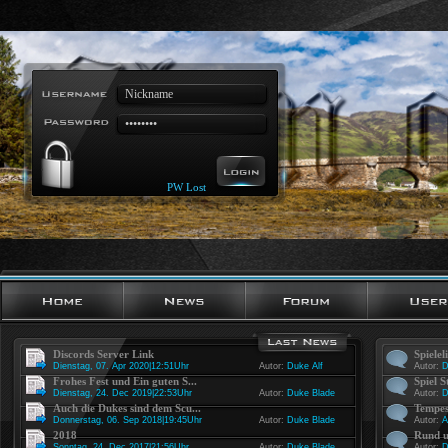
PW Lost
Discords Server Link
Spielel
Dienstag, 07. Apr 2020|12:51Uhr
Autor:
Duke Alf
Autor:
D
Frohes Fest und Ein guten S...
Spiel S
Dienstag, 24. Dec 2019|22:53Uhr
Autor:
Duke Blade
Autor:
D
Auch die Dukes sind dem Scu...
Tempes
Donnerstag, 06. Sep 2018|19:45Uhr
Autor:
Duke Blade
Autor:
A
2018
Rund u
Sonntag, 24. Dec 2017|21:56Uhr
Autor:
Duke Blade
Autor:
D