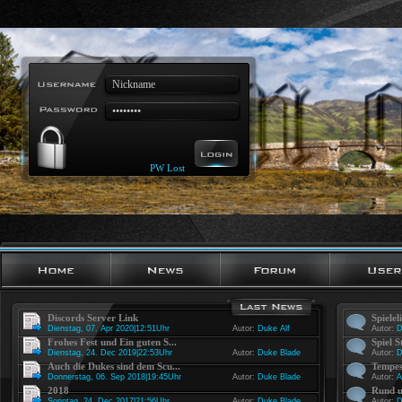
PW Lost
Discords Server Link
Spielel
Dienstag, 07. Apr 2020|12:51Uhr
Autor:
Duke Alf
Autor:
D
Frohes Fest und Ein guten S...
Spiel S
Dienstag, 24. Dec 2019|22:53Uhr
Autor:
Duke Blade
Autor:
D
Auch die Dukes sind dem Scu...
Tempes
Donnerstag, 06. Sep 2018|19:45Uhr
Autor:
Duke Blade
Autor:
A
2018
Rund u
Sonntag, 24. Dec 2017|21:56Uhr
Autor:
Duke Blade
Autor:
D