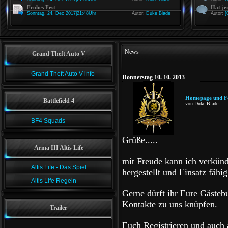
Frohes Fest
Hat je
Sonntag, 24. Dec 2017|21:48Uhr
Autor:
Duke Blade
Autor:
[
News
Grand Theft Auto V
Grand Theft Auto V info
Donnerstag 10. 10. 2013
Homepage und 
Battlefield 4
von Duke Blade
BF4 Squads
Grüße.....
Arma III Altis Life
mit Freude kann ich verkün
Altis Life - Das Spiel
hergestellt und Einsatz fähig 
Altis Life Regeln
Gerne dürft ihr Eure Gästeb
Kontakte zu uns knüpfen.
Trailer
Euch Registrieren und auch