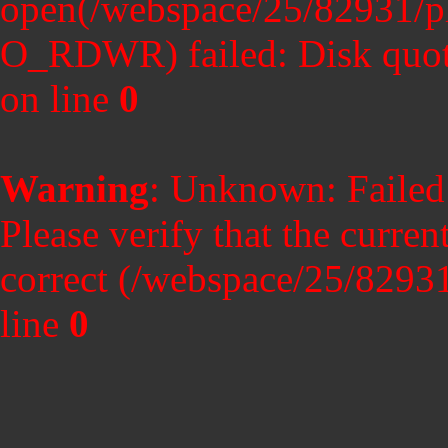
open(/webspace/25/82931/
O_RDWR) failed: Disk quot
on line
0
Warning
: Unknown: Failed t
Please verify that the curren
correct (/webspace/25/8293
line
0